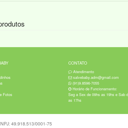
produtos
BABY
CONTATO
Atendimento
dinhos
salvebaby.adm@gmail.com
as
(91)9.8596-7055
Horário de Funcionamento:
de Fotos
Seg a Sex de 09hs as 19hs e Sab 
as 17hs
 CNPJ: 49.918.513/0001-75