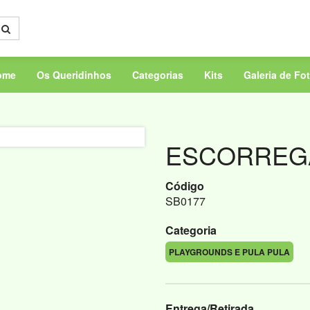
ome
Os Queridinhos
Categorias
Kits
Galeria de Fo
ESCORREG
Código
SB0177
Categoria
PLAYGROUNDS E PULA PULA
Entrega/Retirada